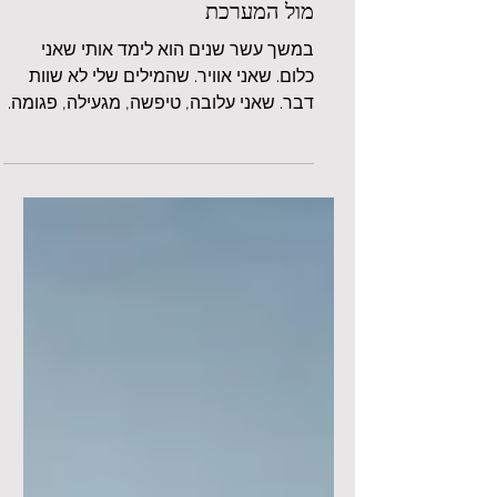
ברחתי ממנו, עכשיו אני מתמודדת
מול המערכת
במשך עשר שנים הוא לימד אותי שאני
כלום. שאני אוויר. שהמילים שלי לא שוות
דבר. שאני עלובה, טיפשה, מגעילה, פגומה.
שאף אחד לא ירצה אותי, שאף אחד לא
יאמין לי. הוא חזר ואמר לי שהוא יכול לגרום
לכולם לחשוב שאני משוגעת, שאני
ממציאה, שאני הבעיה. ובסופו של דבר גם
אני התחלתי להאמין. עד שיום אחד ברחתי.
ברחתי עם הילדים. אספתי את מעט
הכוחות שנשארו לי והוצאתי אותנו מהשאול
אל החיים. ידעתי שאני חייבת להציל אותנו.
אבל גם אחרי שעזבנו, המאבק לא הסתיים.
הילדים היו חוזרים אליו, ושוב חוזרים
פגועים. ל