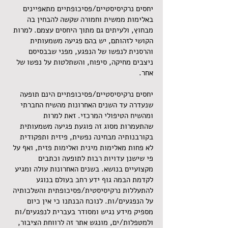
יחסים נרקיסיסטיים/פסיכופתיים מתאפיינים
באלימות ממשית וחמורה שקשה להבחין בה
מבחוץ, ולעיתים גם מתוך היחסים עצמם. למרות
הקושי לזהותם, יש בהם פגיעה משמעותית
והרסנית לנפשו של הנפגע, מפני שבבסיסם
ניצבים מחיקה, סיפוח, והשתלטות על נפשו של
אחר.
יחסים נרקיסיסטיים/פסיכופתיים הינם תופעה
שנעדרה עד השנים האחרונות מהשיח החברתי
ומהשיח הטיפולי המרכזי. זאת למרות
שהתעמרות מסוג זה פוגעת פגיעה משמעותית
בקורבנותיה מבחינה נפשית, פיזית ותפקודית
לא פחות מאלימות מינית ואלימות פזית, ואף על
פי שישנן עדויות רבות לתופעה וכתבים
מקצועיים בנושא. בשנים האחרונות עולה ומגיע
לקדמת הבמה גוף ידע רחב בעולם בנוגע
להתעללות נרקיסיסטית/פסיכופתית והשלכותיה
על הנפגעים/ות. לנוכח הבנתנו כי אין כיום
מספיק מידע נגיש ומסודר בעברית לנפגעים/ות
ולמטפלות/ים, מונגש אתר זה לרווחת הציבור,