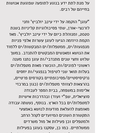
על מנת לתת ידע בנוגע לתופעה שפוגעת אנושות
בחייהם של רבים.
"עוגן" הוקמה על ידי עינב יולביץ' וחני
לורנצי-אורן, שתי פסיכולוגיות קליניות בשנת
2020, ומנוהלת כיום על ידי עינב יולביץ'. מאז
הקמת היוזמה הגיעו לעוגן עשרות אלפי פניות
מנפגעות/ים, ממטפלות/ים המבקשות/ים ללמוד
את הנושא ומאנשים המבקשים להתנדב. במשך
שלוש וחצי שנים מתנדבי/ות עוגן נתנו מענה
ראשוני לפונים/ות, הוכשרו מאות מטפלות/ים
בעלות תואר שני לטיפול בנפגעי/ות יחסים
נרקיסיסטיים/פסיכופתיים בקורסים פרטיים,
בהרצאות לצוותי מטפלות/ים (כגון במרכזי
אלימות במשפחה, בבית הספר לעבודה
סוציאלית, שפ"י ועוד) ובהדרכות אישיות
למטפלות/ים בכל הארץ. בנוסף, נעשתה עבודה
מאומצת להעלאת מודעות לנושא באמצעי
התקשורת השונים המיועדים לקהל הרחב
ולמטפלים וכן פעילות אל מול משרדים
ממשלתיים. כמו כן, עסקנו בעוגן בפעילות