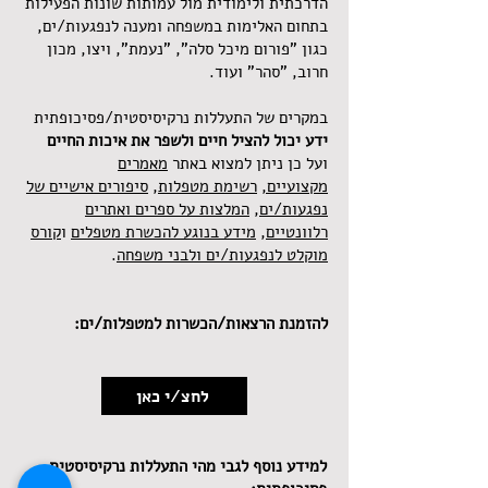
הדרכתית ולימודית מול עמותות שונות הפעילות
בתחום האלימות במשפחה ומענה לנפגעות/ים,
כגון "פורום מיכל סלה", "נעמת", ויצו, מכון
חרוב, "סהר" ועוד.
במקרים של התעללות נרקיסיסטית/פסיכופתית
ידע יכול להציל חיים ולשפר את איכות החיים
ועל כן ניתן למצוא באתר
מאמרים
מקצועיים,
רשימת מטפלות
,
סיפורים אישיים של
נפגעות/ים
,
המלצות על ספרים ואתרים
רלוונטיים
,
מידע בנוגע להכשרת מטפלים
ו
קורס
מוקלט לנפגעות/ים ולבני משפחה
.
להזמנת הרצאות/הכשרות למטפלות/ים:
לחצ/י כאן
למידע נוסף לגבי מהי התעללות נרקיסיסטית