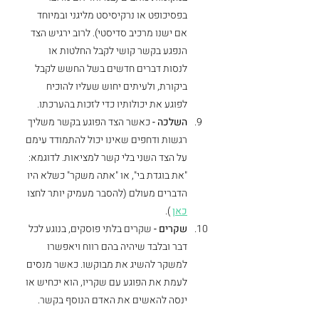
בפסיכופט או נרקיסיסט מליגני ובמיוחד 
אם ישנו מרכיב סדיסטי). לרוב ירגיש הצד 
הנפגע בקשר קושי לקבל החלטות או 
לנסות דברים חדשים בשל החשש לקבל 
ביקורת, ולעיתים יחוש שעליו להוכיח 
לפוגע את יכולותיו כדי לזכות בהערכתו.
השלכה -
 כאשר הצד הפוגע בקשר משליך 
רגשות ודחפים שאינו יכול להתמודד עימם 
על הצד השני בלי קשר למציאות. לדוגמא: 
"את בוגדת בי", או "אתה משקר" כשלא היו 
הדברים מעולם (להסבר מעמיק יותר לחצו 
כאן
 ).
שקרים - 
שקרים בלתי פוסקים, בנוגע לכל 
דבר ובלבד שיהיה בהם רווח ויאפשרו 
למשקר להשיג את מבוקשו. כאשר מנסים 
לעמת את הפוגע עם שקריו, הוא יכחיש או 
ינסה להאשים את האדם הנוסף בקשר. 