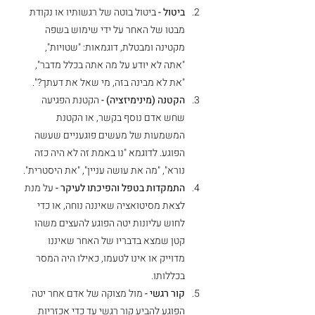
ביטול -
 ביטול בוטה של רגשותיו או נקודת 
מבטו של האחר על ידי שימוש בשפה 
מקטינה ומבטלת, דוגמאות: "שטויות", 
"אתה לא יודע על מה אתה בכלל מדבר", 
"את לא מבינה בזה, מי שאל את דעתך?".
הקטנה (מינימיזציה) -
 הקטנת הפגיעה 
שחש אדם נוסף בקשר, או הקטנת 
המשמעות של מעשים פוגעניים שעשה 
הפוגע. לדוגמא "נו באמת זה לא היה כזה 
נורא", "מה את עושה עניין", "את היסטרית".
התמקדות בטפל והפיכתו לעיקר -
 על מנת 
לצאת מסיטואציה שאיננה נוחה, או כדי 
לחוש עליונות יטה הפוגע להעצים משהו 
קטן שמצא בדבריו של האחר שאיננו 
מדוייק או אינו לטעמו, כאילו היה המסר 
בכללותו. 
קור רגשי -
 מול מצוקה של אדם אחר יטה 
הפוגע להביע קור רגשי עד כדי אכזריות 