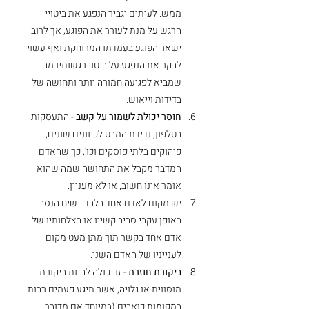
ממש. לעיתים יגביר הנפגע את ביטויי 
הרגש על מנת לעורר את הפוגע, אך לרוב 
ישאר הפוגע בעמדתו המרוחקת ואף עשוי 
לבקר את הנפגע על ביטוי רגשותיו מה 
שמביא לפגיעה חמורה יותר ותחושה של 
בדידות וייאוש.
חוסר יכולת לשמור על קשב -
 התעסקות 
בטלפון, נדידת המבט לכיוונים שונים, 
פיהוקים בלתי פוסקים וכו', כך שהאדם 
המדבר מקבל את התחושה שמה שהוא 
אומר אינו חשוב, או לא מעניין.
יש מקום לאדם אחד בלבד - שיח הנסב 
באופן עקבי סביב קשייו או הצלחותיו של 
אדם אחד בקשר תוך מתן מעט מקום 
לענייניו של האדם השני.
ביקורת חוזרת -
 זו יכולה להיות ביקורת 
מוסווית או גלויה, אשר תיגע פעמים רבות 
במקומות כואבים (במיוחד אם מדובר 