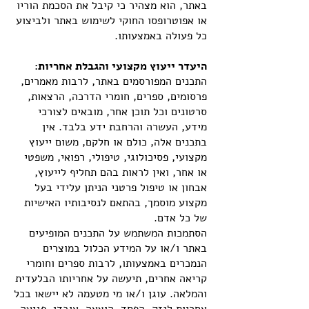
באתר, הוא מצהיר כי קיבל את הסכמת הוריו
או אפוטרופסו החוקי לשימוש באתר ולביצוע
כל פעולה באמצעותו.
היעדר ייעוץ מקצועי והגבלת אחריות:
התכנים המפורסמים באתר, לרבות מאמרים,
פרסומים, ספרים, חומרי הדרכה, הרצאות,
סרטונים וכל תוכן אחר, מובאים לצורכי
מידע, העשרה והרחבת ידע בלבד. אין
בתכנים אלה, כולם או חלקם, משום ייעוץ
מקצועי, פסיכולוגי, טיפולי, רפואי, משפטי
או אחר, ואין לראות בהם תחליף לייעוץ,
אבחון או טיפול פרטני הניתן עלידי בעל
מקצוע מוסמך, בהתאם לנסיבותיו האישיות
של כל אדם.
הסתמכות המשתמש על התכנים המופיעים
באתר ו/או על המידע הכלול במוצרים
הנמכרים באמצעותו, לרבות ספרים וחומרי
קריאה אחרים, תיעשה על אחריותו הבלעדית
והמלאה. עוגן ו/או מי מטעמה לא יישאו בכל