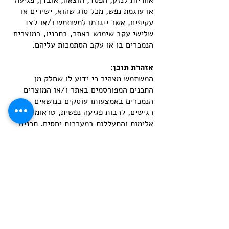
אחריות לנזק, הפסד, הוצאה, אובדן, פגיעה
או עוגמת נפש, מכל סוג שהוא, ישירים או
עקיפים, אשר ייגרמו למשתמש ו/או לצד
שלישי עקב שימוש באתר, בתכניו, במוצרים
הנמכרים בו או עקב הסתמכות עליהם.
אזהרת תוכן:
המשתמש מצהיר כי ידוע לו שחלק מן
התכנים המפורסמים באתר ו/או המוצרים
הנמכרים באמצעותו עוסקים בנושאים
רגישים, לרבות פגיעה נפשית, טראומה,
אלימות והתעללות במערכות יחסים. תכנים
אלה עשויים לעורר תגובות רגשיות שונות.
המשתמש נושא באחריות הבלעדית לשיקול
דעתו ביחס לחשיפה לתכנים כאמור, ובמידת
הצורך לפנייה לקבלת סיוע, ייעוץ או טיפול
מקצועי מתאים. עוגן ו/או מי מטעמה לא
יישאו באחריות לכל השפעה רגשית, נפשית
או אחרת שתיגרם כתוצאה מחשיפה לתכנים
אלו.