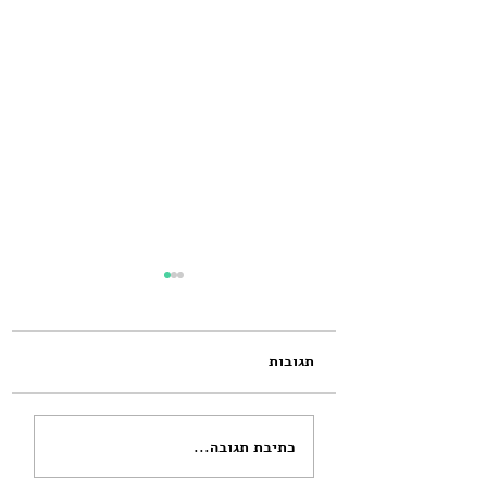
תגובות
שנה וחודש הייתי בטוחה
כתיבת תגובה...
שאנחנו זוג מבחינתו