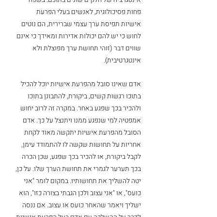
פחות פסיכולוגית, לאנשים בעלי הפרעת 
אישיות תפיסת ערך עצמי שברירית, הם נוטים 
לחוש כי יש להם יכולות אדירות ומאידך כי אינם 
שווים דבר (זוהי תחושת ערך מפוצלת ולא 
אינטגרטיבית). 
אדם שאינו סובל מהפרעת אישיות יוכל להכיל 
בתוכו רגשות קשים, ביקורת, להתבונן בתוכו 
ולהכיר בכך שפגע באחר. במקרה זה לרוב יחוש 
אמפטיה למי שנפגע ממנו ויתנצל על כך. אדם 
הסובל מהפרעת אישיות יתקשה מאוד לקחת 
אחריות על תחושות שקשה לו להתמודד עימן, 
לקבל ביקורת, או להכיר בכך שפגע, שכן הכרה 
בכך תערער לגמרי את תחושת הערך שלו. על כן, 
יטה להשליך את תחושותיו. במקום לומר "אני 
כועס", או "אני עצוב ולכן הגבתי בצורה כזו", הוא 
ישליך ויאמר שהאחר כועס או עצוב. אם ננסה 