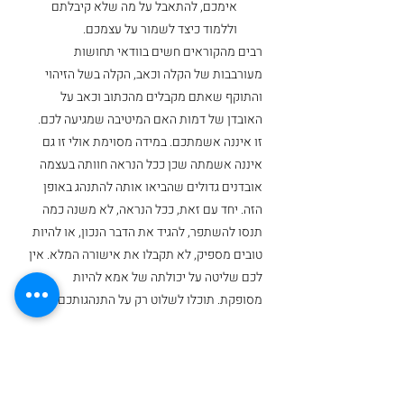
אימכם, להתאבל על מה שלא קיבלתם 
וללמוד כיצד לשמור על עצמכם. 
רבים מהקוראים חשים בוודאי תחושות 
מעורבבות של הקלה וכאב, הקלה בשל הזיהוי 
והתוקף שאתם מקבלים מהכתוב וכאב על 
האובדן של דמות האם המיטיבה שמגיעה לכם. 
זו איננה אשמתכם. במידה מסוימת אולי זו גם 
איננה אשמתה שכן ככל הנראה חוותה בעצמה 
אובדנים גדולים שהביאו אותה להתנהג באופן 
הזה. יחד עם זאת, ככל הנראה, לא משנה כמה 
תנסו להשתפר, להגיד את הדבר הנכון, או להיות 
טובים מספיק, לא תקבלו את אישורה המלא. אין 
לכם שליטה על יכולתה של אמא להיות 
מסופקת. תוכלו לשלוט רק על התנהגותכם. 
כותבת הפוסט: 
עינב יולביץ'
, פסיכולוגית קלינית 
מומחית, ממקימות עוגן.
התעללות נרקיסיסטית