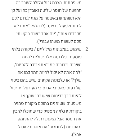
משפחתית. הצבת גבול עלולה לעורר בה 
תחושת של חוסר שליטה ואובדן כח ועל כן 
היא תשתמש באשמה על מנת לגרום לכם 
לחזור ולפעול כרצונה (לדוגמא: "אתם לא 
מכבדים אותי", "יום אחד בשנה ביקשתי 
מכם לעשות משהו עבורי").
שימוש בעלבונות מילוליים / ביקורת בלתי 
פוסקת - עלבונות אלה יכולים להיות 
ישירים וברורים כמו "את צריכה להרזות", 
"למה אתה לא יכול להיות יותר כמו אח 
שלך?" או עלבונות עקיפים שיש בהם ביטוי 
של דפוס פאסיבי אגרסיבי מעורפל. זה יכול 
להיות דרך בדיחות שיש בהן עוקץ או 
משפטים שטומנים בתוכם ביקורת סמויה. 
ביקורת זו גלויה מספיק כדי שתוכלו להבין 
את המסר אבל מאפשרת לה להתחמק 
מאחריות (לדוגמא: "את אוהבת לאכול 
אה?").