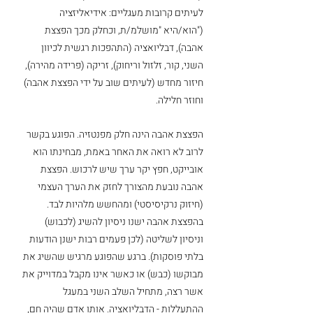
לעיתים קרובות מעגליים: אידיאליזציה 
("הוא/היא "מושלמ/ת, וכחלק מכך הפצצת 
אהבה), דבליואציה (התהפכות רגשית לכיוון 
השני, קור, זלזול וריחוק), זריקה (פרידה מהירה), 
חיזור מחדש (לעיתים שוב על ידי הפצצת אהבה) 
וחוזר חלילה. 
הפצצת אהבה הינה חלק מפנטזיה. הפוגע בקשר 
לרוב לא רואה את האחר באמת, מבחינתו הוא 
אובייקט, חפץ יקר ערך שיש לרכוש. הפצצת 
אהבה נובעת מהצורך לחזק את הערך העצמי 
(חיזוק נרקיסיסטי) ומהחשש מלהיות לבד. 
בהפצצת אהבה ישנו ניסיון להשיג (לכבוש) 
וניסיון לשליטה (לכן פעמים רבות ישנן הודעות 
בלתי פוסקות). ברגע שהפוגע מרגיש שהשיג את 
מבוקשו (כבש) או כאשר אינו מקבל במדוייק את 
אשר רצה, מתחיל השלב השני במעגל 
ההתעללות - הדבליואציה. אותו אדם שהיה חם, 