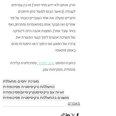
זורק אותם ולא ידוע מתי יחזור) או בין עמיתים 
לעבודה (כאשר הבוס למשל נותן חיזוקים 
חיוביים ומעלה את אחד העובדים כנבחר על פני 
אחרים ואז מבקר אותו בפתאומיות ומתרחק ואף 
בוחר עובד אחר). הפצצת אהבה הינה דינמיקה 
של משיכת אנשים לתוך קשר המשרת את 
צרכיו של הפוגע ואז היפוך ו/או היפטרות מהם 
באופן פתאומי. 
כותבת הפוסט: 
עינב יולביץ'
, פסיכולוגית קלינית 
מומחית, ממקימות עוגן.
מערכת יחסים מתעללת
התעללות נרקיסיסטית פסיכופתית
זוגיות עם נרקיסיסט
נרקיסיזם
פסיכופתיה
מושגים בהתעללות נרקיסיסטית פסיכופתית
מאמרים