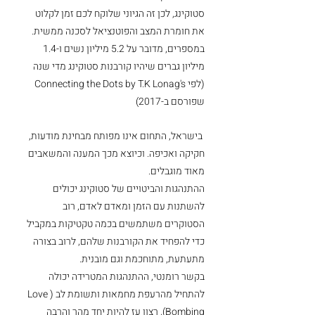
סטוקינג, לכן זה הגיוני שלוקח לכם זמן לקלוט 
את חומרת המצב והפוטנציאל לסכנה ממשית. 
במספרים, מדובר על 5.2 מיליון נשים ו-1.4 
מיליון גברים שיהיו קורבנות סטוקינג מדי שנה 
(לפי Connecting the Dots by T.K Lonag's 
שפורסם ב-2017) 
 בישראל, התחום אינו מפותח מבחינת מודעות, 
חקיקה ואכיפה. וכיוצא מכך המענה והמשאבים 
מאוד מוגבלים.
ההתנהגות והביטויים של סטוקינג יכולים 
להשתנות עם הזמן ומאדם לאדם, רוב 
הסטוקרים משתמשים בכמה טקטיקות במקביל 
כדי להפחיד את הקורבנות שלהם, לרוב בצורה 
מתעתעת, מתוחכמת וגם מובנית.
בקשר רומנטי, ההתנהגות המטרידה יכולה 
להתחיל מהרעפת מחמאות ותשומת לב (Love 
Bombing), רצון עז להיות יחד מהר והרבה 