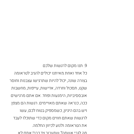
9. תנו מקום לרגשות שלכם
כל אחד ואחת מאיתנו יכולים להגיב לטראומה 
בצורה שונה, יכול להיות שתרגישו עצבנות וחוסר 
שקט, תסכול וחרדה, אדישות, עייפות, מחשבות 
אובססיביות, הימנעות ופחד. אם אתם מרגישים 
ככה, כנראה שאתם מאויימים. רגשות הם מצפן 
ויש בהם היגיון, כשמספיק בטוח לכם, עשו 
לרגשות שאתם חווים מקום כדי שתוכלו לעבד 
את הטראומה ולנוע לכיוון החלמה. 
מה לגבי אשמה? שתעבור צד כבר! אתם לא 