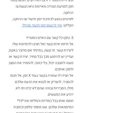
ופעילויות המטריד ורצף האירועים. חפשו בגוגל 
חוק למניעת הטרדה מאיימת ו\או הגשת צו 
הרחקה. 
לפרטים בנוגע לכתיבת יומן תיעוד וצו הרחקה, 
הקליקו: 
איך לרשום יומן תיעוד מקיף?
5. נתקו כל קשר עם האדם המטריד
אל תיזמו איתו קשר ואל תגיבו לניסיונות שלו 
ליצירת קשר. זה קשה, במיוחד אם מדובר באקס, 
ועדיין יש להימנע מכך בכל מחיר. יצירת קשר או 
מענה לתגובה יכול, בלי כוונה, להחמיר את המצב 
ולסכן אותכם.  
אל תגידו לו שתהיו בקשר בעוד X זמן, אל תנסו 
להסביר, להצדיק או לבטא את הכעס שלכם 
מולו, הסבירות גבוהה שהם לא יבינו וזה לא 
ירגיע את המעשים.
חסמו אותו בכל המדיות והחליפו את *כל* 
הסיסמאות שלכם. שנו מספר טלפון וכתובת 