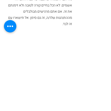
אשמים. לא הכל בחיים קורה לטובה ולא זימנתם 
את זה. אם אתם מרגישים מבולבלים 
מההתנהגות שלו/ה, זה גם סימן. אל תישארו עם 
זה לבד. 
לסיכום, סמכו על האינסטינקטים שלכם - זו אכן 
התמודדות קשה. 
 ההתמודדות מול סטוקינג יכולה להרגיש כמו 
נצח. יחד, בחרו את הפעולות שנכונות לכם 
מהמאמר ובצעו אותם. אל תוותרו על הזכות 
המולדת שלכם לביטחון ולחיים שקטים ושמחים 
מאלה, זה אפשרי. 
המאמר נכתב על ידי עדי כתר, מטפלת בגישות 
מבוססות רגש, התקשרות וחוויה. 