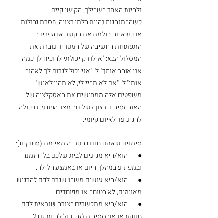
ולהיות האחד בשבילך, הקושי קיים 
כשההתנהגות נהיית בלתי רצויה, חסרת גבולות 
או כשאינה הולמת את הקשר או הפרידה. 
התפתחות החשיבה של המטריד עוברת את 
המסלול הבא: "אילו רק יכולתי להוכיח לך כמה 
אני אוהב אותך" ל- "אני יכול לגרום לך לאהוב 
אותי" ל- "אם לא תהיי לי, לא תהיי לאיש". 
משפטים אלה ממחישים את האסקלציה של 
האובססיה והרצון לשליטה מצד הפוגע, שיכולה 
להגיע עד לאיום קיומי. 
סימנים שאתם חווים הטרדה מאיימת (סטוקינג):
●       הוא/היא מגיעים לבית שלכם בלי הזמנה 
ובמפתיע במהלך היום או באמצע הלילה.
●       הוא/היא עושים משהו שגרם לכם להרגיש 
מאוימים, לא בטוחה או מפוחדים.
●       הוא/היא מתקשרים בצורה שנראית לכם 
חונקת או אובססיבית (זה יכול להיות גם 2 