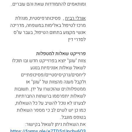
ומותאמים להתמודדות שאת והם עוברים.  
אורלי רביח
 ,  פסיכותרפיסטית, מנהלת 
מרכז לטיפול באלימות במשפחה, מדריכה 
אנשי מקצוע בתחום הטיפול, בעבר עו"ס 
לסדרי דין 
פרוייקט שאלות למטפלות
צוות "עוגן" יוצא בפרוייקט חדש ובו תוכלו 
לשאול שאלות אנונימיות בנוגע 
ליחסים/נרקיסיסטיים/פסיכופתיים 
ולקבל מענה מהצוות של "עוגן" או 
ממטפלות/ים שהוכשרו על ידן. תשובות 
לשאלות יתפרסמו ברשתות החברתיות. 
לצערנו לא נוכל להשיב על כל השאלות, 
כמו כן יש לשים לב כי מספר השאלות 
בטופס מוגבל.
את השאלות ניתן לשאול בקישור: 
https://forms.gle/e7TD5zUpcbv6Q3