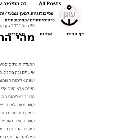
All Posts
זה הסיפור ש
פסיכולוגיות למען נפגעי/ות 
נרקיסיסטיים/פסיכופתיים
20 בינו׳ 2021
זמן קריאה
מהי הת
דף הבית
אודות
מאמרים
התעללות נרקסיסטית
אישיים (בין בני זוג,
ישנה אלימות משמעות
מינית אלא הינה אלימ
מדובר באלימות מסוג 
קשה מאוד לאדם נייטר
שאכן מתרחשת התעלל
קשרים אלו מאופייני
בזעם ובהחרפת הדפו
האלמנט ההרסני ביותר