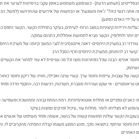
גסלייטינג (תעתוע הדעת) - כשהפוגע משתמש באופן עקבי בניסיונות לערער את תפ
ה אתה רגשי כזה?" /"את משוגעת" או הכחשות של אירועים שהתרחשו (למשל, ה
 על ידי האדם הפוגע).
עליות וירידות קיצוניות במצב הרוח- לעיתים, בעיקר בתחילת הקשר, הקשר נתפס כמ
 יותר ולחלופין, הקשר מביא לתחושת אומללות, כתהום עמוקה.
ורדני רב במערכת היחסים- דאגה אינטנסיבית לגבי המשך קיומה של מערכת היחסי
קושי רב להתנתק ממערכת היחסים חרף הסבל הרב
וסר אונים- הבנה שכל הפתרונות מוצו וכל מה שניסית לא עזר לפתור את הקשיים ב
ושיתוק.
שה של עצבות, עייפות וחוסר ערך. קשיי שינה ואכילה, חוויה של ריקון וחוסּר כוחות
 טראומטיים - אי שקט ועוררות מוגברת, חשדנות, רגישות רבה, התקפי חרדה ופחד
- כאבים גופניים או מחלות אוטואימיוניות. רמת המתח גבוהה וממושכת ומשפיעה על
פש לא מצליחה לומר. מחלות עור, עיכול ופרקים נפוצות בעיקר.
 בעקבות הקשר עולות תחושות קשות של בושה, אשמה ופחד משיפוט של אנשים אחר
ת וחוסר שיתוף. כתוצאה מכך, מונע הנפגע מעצמו קבלת התמיכה מהקרובים לו, וח
 האחרים.