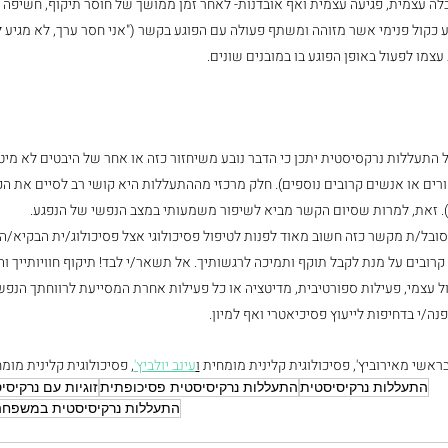
לה עצמית, פגיעה עצמית ואף אובדנות- לאחר זמן ממושך של חוסר תיקוף, חשיפה ל
ע כקול פנימי אשר מזוהה ומשתף פעולה עם הפוגע בקשר ("אני חסר ערך, לא מגיע לי
עצמו לפעול באופן הפוגע בו במובנים שונים.
התעללות נרקסיסטית יתכן כי הדבר נובע משיחזור כזה או אחר של היבטים לא מיט
רים או אנשים קרובים נוספים). חלק מרכזי מההתעללות היא קושי רב לסיים את הק
. זאת, למרות שסיום הקשר מביא לשיפור משמעותי במצב הנפשי של הנפגע.
ובל/ת מקשר כזה חשוב מאוד לפנות לטיפול פסיכולוגי אצל פסיכולוג/ית הבקיא/ה 
רובים על מנת לקבל תוקף ותמיכה לרגשותיך. אל תשאר/י לבד! תיקוף חוויותייך ו
ל עצמי, פעילות ספורטיבית, מדיטציה או כל פעילות אחרת המסייעת לרווחתך הנפש
ה/י בדחיפות לייעוץ פסיכיאטרי ואף למיון.
ראשי מאירוביץ', פסיכולוגית קלינית מומחית 
ו
עינב יולביץ'
, פסיכולוגית קלינית מומ
התעללות נרקיסיסטית
התעללות נרקיסיסטית פסיכופתית
זוגיות עם נרקיסי
התעללות נרקיסיסטית במשפח