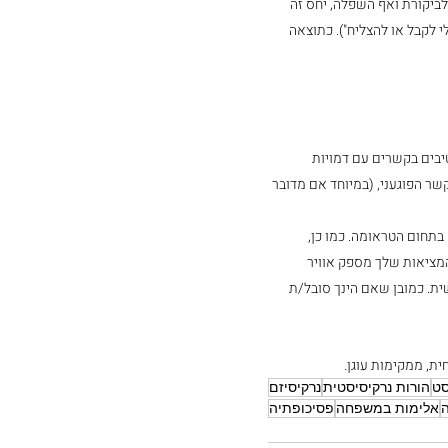
ביקורת ואף השפלה, יחס זה 
 לקבל או להצליח"). כתוצאה 
יבים בקשרים עם דמויות 
שר הפוגעני, (במיוחד אם מדובר 
בתחום הטראומה. כמו כן, 
המציאות שלך מספק אוויר 
ית. כמובן שאם הינך סובל/ת 
חית, ממקימות עוגן.
סט
הורות נרקיסיסטית
נרקיסיזם
ה
אלימות במשפחה
פסיכופתיה