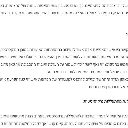
ו וכי צרכיו הם לגיטימיים. כך, נע הנפגע בין שתי תפיסות שונות של המציאות, זאת
הם. הנזק הפסיכולוגי של התעללות מתמשכת שכזו הוא משמעותי ובמקרים קיצוניים 
?
קשר בינאישי מאפיינת אדם אשר לו עיכוב בהתפתחות האישיות במובן הנרקסיסטי,
ד עיוות המציאות, אשר נועדה לשמר את הערך העצמי החיובי שלו בעיני עצמו ובעיני
תמש במניפולציות ואף לשקר כדי לשמור על הערכה חיובית מהסביבה אך כאן מדובר
צד הפוגע לחוש אמפטיה אמיתית לאחר בו הוא פוגע.
אופן תדיר ומתמשך יכולים להיכנס לקטגוריה של הפרעות אישיות כגון הפרעת אישיו
יאלית וכמובן פסיכופתיה.
/ת מהתעללות נרקיסיסטית:
/ת על שיקול דעתך- קורבנות להתעללות נרקסיסטית פעמים רבות מרגישים שאיבדו
 ואינם סומכים על שיקול דעתם. לעיתים, קיים קושי אף לקבל החלטות יומיומיות 