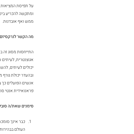
על תפיסת המציאות של
ומתקשה להכריע ביני
ממש ואף אובדנות.
מה הקשר לנרקסיזם
התייחסות מסוג זה ב
אגוצנטרית, לעיתים ע
יכולים לעיתים, להש
ובהעדר יכולת גורף מ
אנשים הפועלים כך ב
פראנואידית אנטי סוצ
סימנים שאת/ה סובל
כבר אינך סומכת
העולם בבהירות,