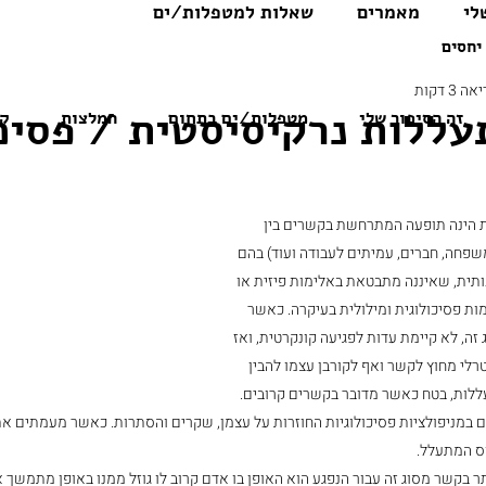
לי
מאמרים
שאלות למטפלות/ים
יחסים
 3 דקות
עללות נרקיסיסטית / פסיכ
זה הסיפור שלי
מטפלות/ים בתחום
המלצות
קו
 הינה תופעה המתרחשת בקשרים בין 
 משפחה, חברים, עמיתים לעבודה ועוד) בהם 
ית, שאיננה מתבטאת באלימות פיזית או 
ות פסיכולוגית ומילולית בעיקרה. כאשר 
זה, לא קיימת עדות לפגיעה קונקרטית, ואז 
לי מחוץ לקשר ואף לקורבן עצמו להבין 
ות, בטח כאשר מדובר בקשרים קרובים. 
ם במניפולציות פסיכולוגיות החוזרות על עצמן, שקרים והסתרות. כאשר מעמתים את
ס המתעלל.
 בקשר מסוג זה עבור הנפגע הוא האופן בו אדם קרוב לו גוזל ממנו באופן מתמשך א