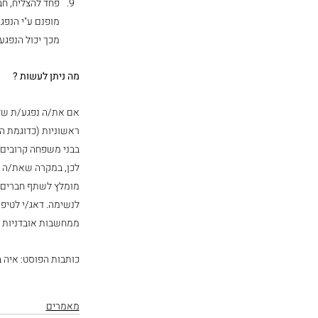
פחד להצליח, חב
מופנם ע"י הנפג
מכך יכול הנפגע 
מה ניתן לעשות ?
אם את/ה נפגע/ת של 
ראשוניות (כדוגמת הו
בבני משפחה קרובים)
לכן, במקרה שאת/ה ס
מומלץ לשתף חברים ק
לנשימה. דאג/י לטיפו
ממחשבות אובדניות פנ
כותבות הפוסט: איה ב
מאמרים