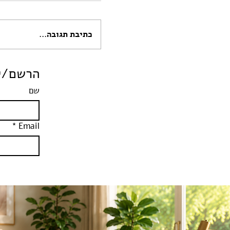
כתיבת תגובה...
הילד מתנכר? אל תכנסו
הרשם/י 
למלחמה, היו אי של יצי
שם
*
Email