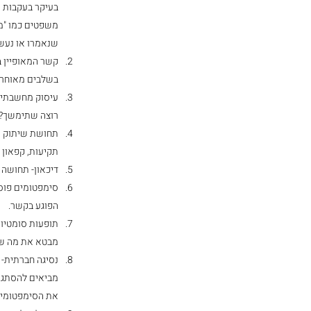
בעיקר בעקבות ה
משפטים כמו "מ
שנאמרו או נעשו
קשר המאופיין ב
בשלבים מאוחרים
עיסוק מחשבתי ט
רוצה שתימשך? 
תחושת שיתוק וח
תקיעות, קפאון 
דיכאון- תחושה ק
סימפטומים פוסט
הפוגע בקשר.
תופעות סומטיות
מבטא את מה שהנ
נסיגה חברתית-
מביאים להסתגרו
את הסימפטומים