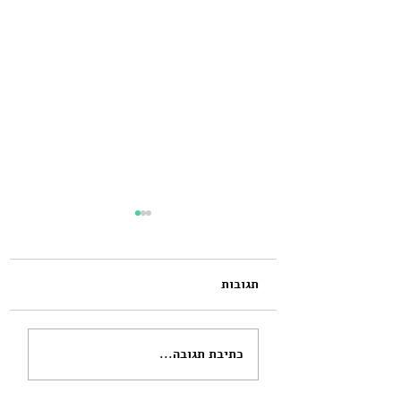
תגובות
מכאב לצמיחה: מציאת
כתיבת תגובה...
משמעות לאחר יציאה
מקשר פוגעני