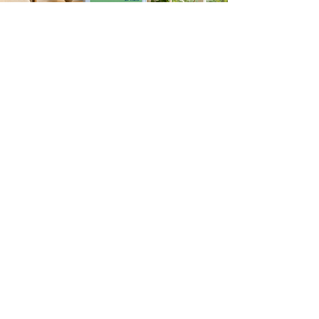
ספר חדש בנושא יחסים
נרקיסיסטיים/פסיכופתיים
שובה לב: שימוש והזנחה
בשם האהבה
להזמנת הספר
האתר מוגש כשירות לציבור, מטרתנו הינה העלאת