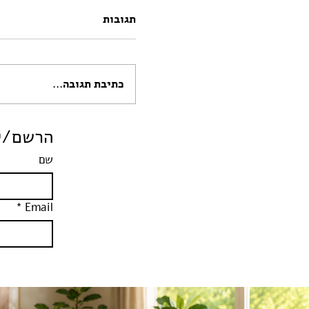
תגובות
כתיבת תגובה...
הילד מתנכר? אל תכנסו
הרשם/י 
למלחמה, היו אי של יצי
שם
*
Email