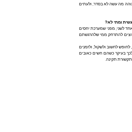
אחרות - זה לא "אתה בוחר להיפגע" או "זו הפרשנות שלך", אלא דחייה מציאותית. הצד השני נותר תוהה מה עשה לא בסדר, ולעתים 
גשית ומתי לא?
בכל מערכת יחסים משמעותית ישנם כעסים, פגיעויות ועלבונות. אי אפשר רק לאהוב ולהיות טובים אחד לשני, מפני שמערכת יחסים 
קרובה מזמנת חיכוכים, ניגוד אינטרסים ומגוון לחצים. כשאנשים פגועים או כועסים, הם לפעמים רוצים להתרחק ממי שלהרגשתם 
גם כשדברים מתנהלים כשורה, הצבת גבולות הם היבט חשוב במערכות יחסים. כל אחד זקוק למרחב, לחופש לחשוב ולשקול, ולזמנים 
של שקט. ישנם אנשים שזקוקים ואחרים זקוקים לזמני שקט כחלק משגרת החיים, ואחרים זקוקים לכך בעיקר כשהם חשים כאובים 
תקשורת תקינה. 