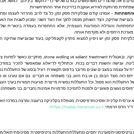
פחתית מרותקת לאירוע ועוקבת בדריכות אחר ההתרחשויות.
והתפתחות 
מערכת היחסים ולא מקדמת אותה.
רת על עצמה במצבים שונים מדובר בדפוס תקשורת  רעיל ובסוג של התעללות נפ
פוסים נעשים פוגעניים ולפנות לתמיכה מדמויות אמינות (חברים, בני משפחה) 
 עו"סית קלינית ופסיכותרפיסטית, מטפלת בקליניקה ברעננה ומרצה במרכז האקד
ד"ר הדס הרמתי: 
https://hadas-haramati.co.il/
נרקיסיסטית
מערכת יחסים מתעללת
התעללות נרקיסיסטית פסיכופתית
אלימו