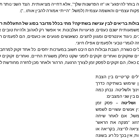
ת עצמיים והאשמה עצמית (למשל: "הייתי אמורה להבין אותו...").
ולות בריאים לבין ענישה בשתיקה? מתי בכלל מדובר בסוג של התעללות ר
ה לגמרי טבעי ולפעמים אפילו חיוני.
כאלו, הם זקוקים לפסק זמן לצורך הרגעה, הרהור ולאחר מכן לחזרה מחודשת ל
ואולם, קיימים הבדלים קריטיים בין הצבת 
גבולות בריאים לבין שימוש בשתיקה כדרך 
לענישה, לנקמה, לחינוך ולשליטה. נבחן כמה 
בין שני המצבים:
ושליטה 
– פסק זמן 
והתרחקות זמנית בין אנשים עשויים לשמש 
למטרות טובות. למשל, אם לאחר שיחה 
טעונה אחד מבני הזוג "מנקה את הראש" 
בצפייה בכדורגל, ביציאה לריצה, בקריאה או 
אפילו סתם במחשבות, אין בכך כל רע. בשונה 