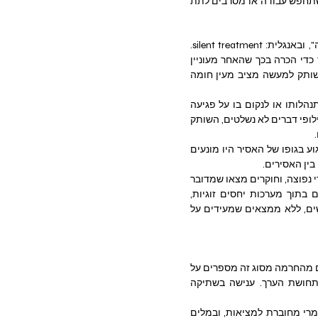
מאיה מנתקת קשר עם הוריה כאשר הם מעצבנים אותה. למשל אם הם מעירים לה על כך שכדאי שתחפש עבודה או מסרבים לתת 
מה שמשותף לכל התיאורים לעיל הוא דפוס התנהגות שנקרא "טיפול בשתיקה" או "ענישת שתיקה", ובאנגלית: silent treatment. 
מדובר במצב בו אדם אחד מעניש אדם אחר בשתיקה ו(כמעט תמיד) במניעת קשר עין, וזאת תוך כדי הכרה בכך שהאחר מעוניין 
בדיבור וסובל מהחרם שמופעל כלפיו. לפעמים מכנים את התופעה במונח , stone walling כי השותק למעשה מציב מעין חומה 
לרוב השתיקה משמשת כביטוי לכעס וכאמצעי מניפולטיבי, שנועד ללחוץ על האחר שישנה את התנהלותו או לנקום בו על פגיעה 
כלשהי. לפעמים היא משמשת כאמצעי להימנעות מעימות.  במקום להתעמת ולהסתכן בכך שיהיו חילופי דברים לא נשלטים, השותק 
מקור הביטוי "טיפול בשתיקה" בבתי כלא במאה ה-19, שנקטו בענישה כזו כלפי אסירים. במקום לפגוע בגופו של האסיר היו מונעים 
בין האסירים.
בתי כלא (לפחות מערביים) כבר כמעט שלא נוקטים בענישה כזו, אבל במערכות יחסים קרובות היא די נפוצה, וחוקרים מצאו שמדובר 
באחת הטקטיקות הפוגעניות ביותר וגם הקשות ביותר ל"פיצוח" ולשינוי. טיפול בשתיקה מתקיים בתוך מערכות יחסים זוגיות, 
משפחתיות, חברתיות ותעסוקתיות. מדובר בטקטיקה שמופעלת ע"י נשים וגברים וכלפי גברים ונשים, ללא ממצאים שמעידים על 
השפעות הטיפול בשתיקה הן עוצמתיות, ומובילות לעתים קרובות למצוקה קיצונית. אנשים שסובלים מהחרמה מסוג זה מספרים על 
בלבול, תסכול וחרדה, על קושי להירדם, פגיעה בתיאבון, כאבי ראש, פגיעה בתפקוד וירידה בתחושת הערך. ענישה בשתיקה 
החוויה המרכזית במצב כזה היא של דחייה. זו כמובן חוויה שהצד הנפגע לא ממציא, אלא היא לגמרי מחוברת למציאות, ובמלים 