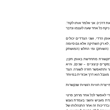
השותק כמו אומר: "אני כועס עליו ולכן לא אדבר איתו עד שהוא יכיר באשמתו ויתנצל בפניי (או ישנה את דרכיו). אני אלמד אותו לקח". 
מכיוון שמדובר בשליטה וכוח, המעניש מבקש למעשה ליצור הירארכיה ולבטל שוויוניות. במקום: "בוא ניקח כל אחד שעה לעצמו ונדבר 
 – בהמשך לאמור לעיל, כאשר נוטלים פסק זמן, האיחוד המחודש לרוב נעשה באופן הדדי, ושני הצדדים יכולים 
לשתות כוס קפה, לצאת להליכה או להיות זה עם זה באופן נינוח יותר. לעומת זאת בענישה בשתיקה, לא רק השתיקה אלא גם סיומה 
הוא חד-צדדי, ע"י הצד שמחליט על סיום העונש, ויש בה הצהרת כוח שאומרת מי לכאורה החזק (השותק) ומי החלש (המושתק 
– פסק זמן הוא לרוב קצר מועד. הוא אורך דקות או לכל היותר שעות, שלאחריהן התקשורת מתחדשת באופן תקין. 
לעומת זאת ענישה בשתיקה אינה מוגבלת בזמן, עלולה להימשך ימים, שבועות ואף חודשים (ובמקרים קיצוניים – שנים), והיא 
משאירה את הצד המושתק באי-וודאות, בחרדה ובחוסר אונים, מפני שאין לו מושג מתי כל זה ייגמר ותתאפשר חזרה לשגרה. הצד 
השותק הוא שמחליט עד מתי לשתוק, ולצד המושתק אין השפעה אמיתית על כך. לכן, משך זמן בלתי מוגבל הוא דרך אכזרית במיוחד 
–לקיחת פסק זמן נועדה לאפשר לשני הצדדים להירגע, ואילו ענישה בשתיקה מייצרת חוויות רגשיות שנקשרות 
 – בפסק זמן או בהצבת גבולות בריאים הצדדים באמת מתרחקים זה מזה כדי לאפשר לכל אחד מרחב פרטי 
לחשיבה ורגיעה. לעומת זאת ענישה בשתיקה מצמידה את הצדדים אחד לשני, כאשר האחד בעמדת מעניש והשני בעמדת נענש 
שמחכה לשבירת השתיקה. גם אם אין לכך ביטוי גלוי, שני הצדדים מאוד עסוקים אחד בשני, ועוקבים בדריכות זה אחר התנהלותו של  