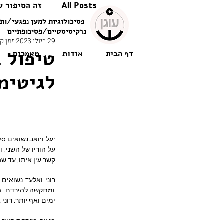
All Posts
זה הסיפור ש
פסיכולוגיות למען נפגעי/ות 
נרקיסיסטיים/פסיכופתיים
29 ביולי 2023
זמן קריא
טיפול 
דף הבית
אודות
מאמרים
לגיטימ
קשר עין איתו, עד ש
ימים ואף יותר. רוני