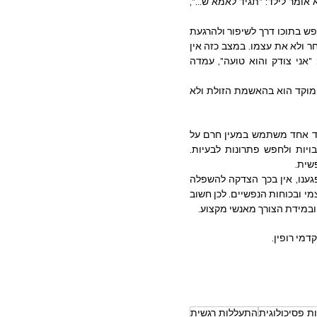
זה. במשפחות, לפעמים נראה שהצדדים משתמשים בגורם שלישי כדי לתקשר ביניהם.  למשל אבא אומר לילד: "תגיד לאמא ש...", 
– אמרנו קודם שבלקיחת פסק זמן, כל צד לרוב מהרהר לעצמו ומחפש בתוכו דרך לשיפור ולהרגעת 
המתח. לעומת זאת בענישת שתיקה, הצד השותק מנסה לחנך את הצד השני, ומכוון לשנות את האחר ולא את עצמו. במצב כזה אין 
התבוננות עצמית, התפתחות והגדלת המודעות העצמית, אלא התחפרות בעמדה בינארית של: "אני צודק והוא טועה", עמדה 
– בלקיחת פסק זמן יש ניסיון למצוא פתרון לקונפליקט, בעוד שבענישת שתיקה המוקד הוא בהאשמת הזולת ולא 
לסיכום, טיפול בשתיקה, ובאנגלית salient treatment או stone walling, מתקיים כאשר לפחות צד אחד משתמש במעין חרם על 
האחר כאמצעי לשליטה, ענישה והשגת דברים בכוח, וכתחליף לדיאלוג שמאפשר להכיר במורכבויות ולחפש פתרונות לבעיות. 
שית.
לאף אחד לא מגיע יחס כזה מצד הבוס, בן או בת הזוג, בני משפחה או חברים. גם אם טעינו או פגענו, אין בכך הצדקה להשפלה 
והתעלמות. כל סוג של התעללות הוא פסול, וכל התעללות נפשית מייצרת פגיעות חמורות בערך העצמי ובכוחות הנפשיים. לכן חשוב 
ובמידת הצורך מאנשי מקצוע.  
מי רופין. 
ת פסיכולוגית
התעללות רגשית