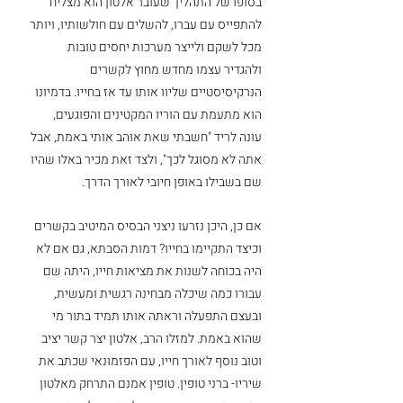
בסופו של התהליך שעובר אלטון הוא מצליח 
להתפייס עם עברו, להשלים עם חולשותיו, ויותר 
מכל לשקם ולייצר מערכות יחסים טובות 
ולהגדיר עצמו מחדש מחוץ לקשרים 
הנרקיסיסטיים שליוו אותו עד אז בחייו. בדמיונו 
הוא מתעמת עם הוריו המקטינים והפוגעים, 
עונה לריד "חשבתי שאת אוהב אותי באמת, אבל 
אתה לא מסוגל לכך", ולצד זאת מכיר באלו שהיו 
שם בשבילו באופן חיובי לאורך הדרך. 
אם כן, היכן נזרעו ניצני הבסיס המיטיב בקשרים 
וכיצד התקיימו בחייו? דמות הסבתא, גם אם לא 
היה בכוחה לשנות את מציאות חייו, היתה שם 
עבורו כמה שיכלה מבחינה רגשית ומעשית, 
ובעצם התפעלה וראתה אותו תמיד בתור מי 
שהוא באמת. למזלו הרב, אלטון יצר קשר יציב 
וטוב נוסף לאורך חייו, עם הפזמונאי שכתב את 
שיריו- ברני טופין. טופין אמנם התרחק מאלטון 