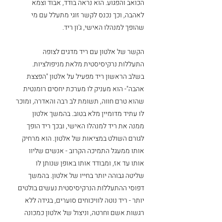
הכואב והפגוע. הוא נראה בודד, אבוד וצמא 
לאהבה, וכך נכנס לקשר זוגי מתעלל עם מי 
שהופך למנהלו האישי, ג'ון ריד.
הקשר של אלטון עם ריד מדגים לצופה 
התעללות נרקיסיסטית מלאת מניפולציות. 
בשלב הראשון ריד מפעיל על אלטון "הפצצת 
אהבה"- הוא מעניק לו מערכת יחסים רומנטית 
שהוא טרם חווה, תשומת לב רבה והאדרה, ומוכר 
לו עתיד מדומיין מלא בטוב. בהמשך אלטון 
ממנה את ריד למנהלו האישי, ובכך ריד הופך 
לגורם השולט במציאות של אלטון. הוא מרחיק 
אותו ממעגל התמיכה הקרוב - אנשים שליוו 
אותו עד אז, ומבודד אותו באופן שנותן לו 
שליטה גבוהה יותר בחייו של אלטון. בהמשך 
דפוסי ההתעללות הנרקיסיסטית נעשים בולטים 
יותר - ריד נוטה לוויכוחים סוערים, בגידה ללא 
רגשות אשם וחרטה, וניצול של אלטון כמכונה 