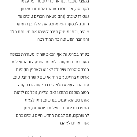
במצבי משבר, כנראה כדי לשמור על עצמו 
מקריסה, אך יחסו האוהב ואמונתו באלטון 
נשארו יציבים (והם נשארו חברים טובים עד 
היום). לבסוף, הוא מחבק את הילד בן החמש 
שהיה, וכמו מעניק חזרה לעצמו את תשומת הלב 
והאהבה הפשוטה בה תמיד רצה.
צפייה בסרט, על אף הכאב שהיא מעוררת בצופה 
מעוררת גם תקווה.  למרות הפגיעה וההתעללות 
הנרקסיסטית שיכולה לצבוע ולאפיין תקופות 
ארוכות בחיינו, אם היה אי שם קשר חיובי, טוב, 
עם אהבה שלא תלויה בדבר ישנה גם תקווה. 
הטוב מופנם בתוכנו ואם נצליח, נוכל גם לזהות 
אותו כשהוא יפגוש בנו שוב. ניתן לצאת 
ממערכות יחסים רעילות ופוגעניות, ניתן 
להשתקם, וגם לבנות מחדש חיים טובים בהם 
אנו ראויים לאהבה.  