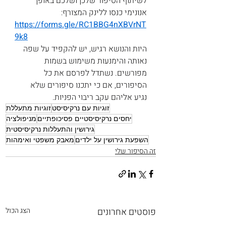
לשיתוף הסיפור שלכן ושלכם באופן 
אנונימי כנסו ללינק המצורף:
https://forms.gle/RC1BBG4nXBVrNT
9k8
היות והנושא רגיש, יש להקפיד על שפה 
נאותה והימנעות משימוש בשמות 
מפורשים. נשתדל לפרסם את כל 
הסיפורים, אם כי יתכנו סיפורים שלא 
נגיע אליהם עקב ריבוי הפניות.
זוגיות עם נרקיסיסט
זוגיות מתעללת
יחסים נרקיסיסטיים פסיכופתיים
מניפולציה
גירושין והתעללות נרקיסיסטית
השפעת גירושין על ילדים
מאבק משפטי ואימהות
זה הסיפור שלי
פוסטים אחרונים
הצג הכול