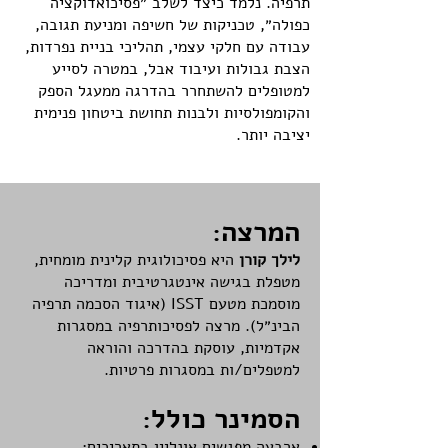
תרפיה. נלמד כיצד לשלב ״פסיכואדוקציה
כפולה״, טכניקות של חשיפה ומניעת תגובה,
עבודה עם חלקי עצמי, תהליכי בניית נפרדות,
הצבת גבולות ועיבוד אבל, במטרה לסייע
למטופלים להשתחרר בהדרגה ממעגל הספק
והקומפולסיות ולבנות תחושת ביטחון פנימית
יציבה יותר.
המרצה:
לילך קורן
היא פסיכולוגית קלינית מומחית,
מטפלת בגישה אינטגרטיבית ומדריכה
מוסמכת מטעם ISST (איגוד הסכמה תרפיה
הבינ״ל). מרצה לפסיכותרפיה במסגרות
אקדמיות, עוסקת בהדרכה והוראה
למטפלים/ות במסגרות פרטיות.
הסמינר כולל:
ארבעה מפגשים אונליין בתאריכים: