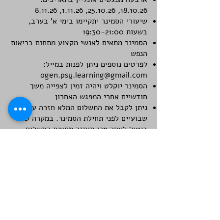
18.10.26, 25.10.26, 1.11.26, 8.11.26
שיעורי הסמינר יתקיימו בימי א' בערב,
בשעות 19:30-21:00
הסמינר מתאים לאנשי מקצוע מתחום בריאות
הנפש
לפרטים נוספים ניתן לפנות במייל:
ogen.psy.learning@gmail.com
הסמינר יוקלט ויהיה זמין לצפייה משך
חודשיים אחרי המפגש האחרון
ניתן לקבל את התשלום המלא חזרה עד
שבועיים לפני תחילת הסמינר. במקרה של
ביטול לאחר מכן תוחזר מחצית התשלום.
הנרשמים יקבלו מייל עם קוד קופון 15%
הנחה לרכישת הספר החדש "שובה לב -
שימוש והזנחה בשם האהבה"
לשאלות נוספות:
ogen.psy.learning@gmail.com