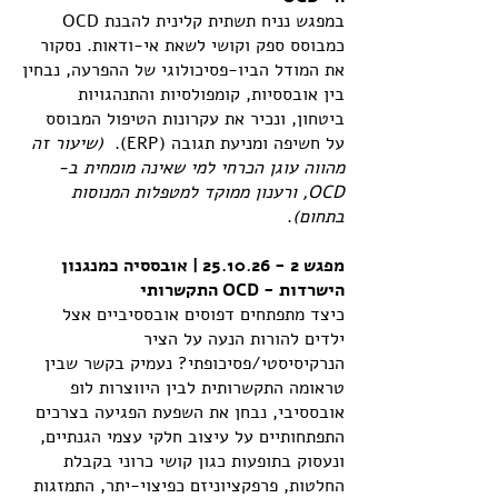
במפגש נניח תשתית קלינית להבנת OCD
כמבוסס ספק וקושי לשאת אי-ודאות. נסקור
את המודל הביו-פסיכולוגי של ההפרעה, נבחין
בין אובססיות, קומפולסיות והתנהגויות
ביטחון, ונכיר את עקרונות הטיפול המבוסס
על חשיפה ומניעת תגובה (ERP).
(שיעור זה
מהווה עוגן הכרחי למי שאינה מומחית ב-
OCD, ורענון ממוקד למטפלות המנוסות
בתחום)
.
מפגש
2 - 25.10.26
| אובססיה כמנגנון
הישרדות - OCD התקשרותי
כיצד מתפתחים דפוסים אובססיביים אצל
ילדים להורות הנעה על הציר
הנרקיסיסטי/פסיכופתי? נעמיק בקשר שבין
טראומה התקשרותית לבין היווצרות לופ
אובססיבי, נבחן את השפעת הפגיעה בצרכים
התפתחותיים על עיצוב חלקי עצמי הגנתיים,
ונעסוק בתופעות כגון קושי כרוני בקבלת
החלטות, פרפקציוניזם כפיצוי-יתר, התמזגות