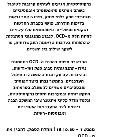
נרקיסיסטיות מגיעים לעיתים קרובות לטיפול
כשהם מציגים סימפטומים אובססיביים
מגוונים: ספק בלתי פוסק, חיפוש אחר ודאות,
בדיקות חוזרות, קושי בקבלת החלטות
וטקסים מנטליים. סימפטומים אלו עשויים
להיות חלק מ-OCD, לנבוע ממנגנוני הסתגלות
שהתפתחו בעקבות טראומה התקשרותית, או
לשקף שילוב בין השניים.
ההכשרה תפתח בהבנת ה-OCD כתסמונת
נוירו-התנהגותית סביב ספק ואי-ודאות,
ובהיכרות עם עקרונות ההמשגה והטיפול
העדכניים. בהמשך נבחן כיצד דפוסים
אובססיביים עשויים להשתלב בטראומה
התקשרותית ובמערכות יחסים נרקיסיסטיות,
ונלמד מודל קליני אינטגרטיבי המשלב הבנה
דינמית לצד התערבויות אקטיביות
ומבוססות-ראיות.
מפגש
1 - 18.10.26
| מחלת הספק: להבין את
ה-
OCD