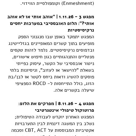
(Enmeshment) וקומפולסיית הווידוי.
מפגש 3 - 1.11.26 | "אוהב אותי או לא אוהב
אותי?": הלופ האובססיבי במערכות יחסים
נרקיסיסטיות
המפגש יתמקד באופן שבו מנגנוני הספק
מופיעים בתוך קשרים המאופיינים בגזלייטינג
ובדפוסים נרקיסיסטיים. נלמד לזהות טקסים
מנטליים והתנהגותיים כגון חיפוש אישורים,
ניטור אובססיבי של הקשר, עיסוק כפייתי
בשאלת "להישאר או לעזוב", וניסיונות בלתי
פוסקים להשיג ודאות ביחס לקשר או לבן/בת
הזוג, כולל התייחסות ל- ROCD הספציפי
שיעלה בקשרים אלה.
מפגש 4 - 8.11.26 | מפרקים את הלופ:
פרוטוקול טיפולי אינטגרטיבי
המפגש האחרון יוקדש לעבודה הטיפולית;
נשלב בין המשגה דינמית לבין התערבויות
אקטיביות המבוססות על CBT, ACT וסכמה