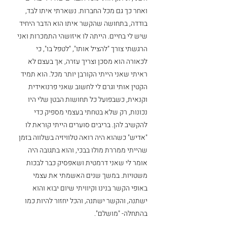
ואחר כך גם מכל החברות. נשארתי איתו לבד, 
בודדה, בתחושה שהקשר איתו הוא הדבר היחיד 
שיש לי בחיים. הייתה לו איזושהי התמכרות ואני 
הרגשתי צורך "להציל אותו", "לטפל בו", כי 
לכאורה הוא מסכן וצריך עזרה, אך בעצם לא 
ראיתי שאני הייתי הקורבן יותר מכל. הוא תמיד 
הקטין אותי וגרם לי לחשוב שאני פרנואידית 
וקנאית, כשבפועל כל תחושות הבטן שלי היו 
נכונות, רק שלא בטחתי בעצמי מספיק כדי 
להקשיב להן. בריבים סוערים הייתי קוראת לו 
"אדיש" כשהוא היה רואה טלוויזיה בשלווה בזמן 
שהייתי ממררת מולו בבכי, והוא בתגובה היה 
אומר לי שאני דרמטית ושאפסיק כבר לבכות 
משטויות. במשך שנים האשמתי את עצמי 
באופי הקשר בנינו וקיוויתי שיום יבוא והוא 
ישתנה, והקשר ישתנה, והכל יחזור להיות כמו 
בהתחלה- "מושלם". 