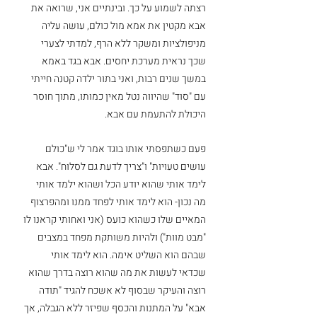
רצתה לשמוע על כך. ובינתיים אני, שרואה את 
אבא מקטין את אמא מול כולם, עושה עליה 
מניפולציות ומשקר ללא הרף, למדתי לצערי 
שכך נראית מערכת יחסים. אבא בגד באמא 
במשך שנים רבות, ואני בתור ילדה קטנה חייתי 
עם "סוד" שהיווה נטל מאין כמותו, מתוך חוסר 
היכולת להתעמת עם אבא. 
פעם כשתפסתי אותו בוגד אמר לי ש"כולם 
עושים טעויות" ו"צריך לדעת גם לסלוח". אבא 
לימד אותי שהוא יודע הכל ושהוא ילמד אותי 
מה נכון- הוא לימד אותי לפחד ממנו ומהפרצוף 
המאיים שלו כשהוא כועס (אני ואחותי קראנו לו 
"מבט מוות") ולהיות משותקת מפחד במצבים 
שבהם הוא השליט אימה. הוא לימד אותי 
שכדאי לעשות את מה שהוא רוצה בדרך שהוא 
רוצה והעיקר שבסוף לא אשכח להגיד "תודה 
אבא" על המתנות והכסף שפיזר ללא הגבלה, אך 