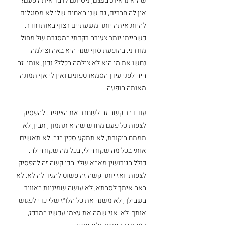
שהיא נראית. בעצם, ניסיתם לדבר איתה פעם? 
אין לה חברים, גם שני האחים שלי לא מסוגלים 
להיות איתה יותר משעתיים רצוף באותו חדר. 
כשהייתי יותר צעירה רקדתי במסגרת של מחול 
מודרני. בהופעת סוף שנה היא באה וצילמה. 
נחשו את מי היא לא צילמה בכלל? נכון, אותי. זה 
היה לפני עידן הסמארטפונים ואין לי אף תמונה 
מאותה הופעה. 
עוד דבר קשה זה לשחרר את הציפיה. להפסיק 
לצפות כל פעם מחדש שהיא תתמוך, תבין, לא 
תמתח ביקורת, לא תתקע סכין בגב. לא תאשים 
אותי בכל מה שקורה לי, בכל מה שקורה לה. 
כולל הגירושין מאבא שלי. הכי קשה זה להפסיק 
לצפות. ואז יותר קשה זה פשוט להגיד לה לא. לא 
באה איתך לסבתא, לא עושה שמיניות באוויר 
בשבילך, לא משנה את כל הלו״ז שלי כדי לפגוש 
אותך. לא. אני שמה את עצמי עכשיו במרכז, 