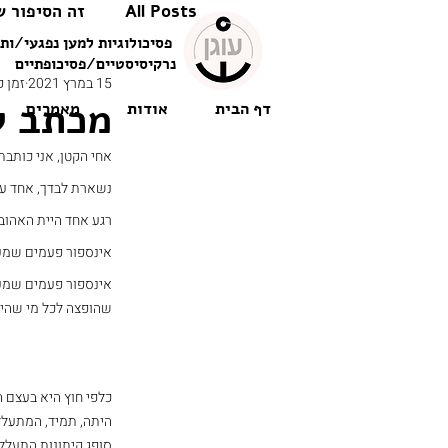
All Posts
זה הסיפור ש
פסיכולוגיות למען נפגעי/ות 
נרקיסיסטיים/פסיכופתיים
15 במרץ 2021
זמן קרי
מכתב ל
דף הבית
אודות
מאמרים
אחי הקטן, אני כותבת
נשארת לבדך, אחד על
רגע אחד היית האהוב 
אינספור פעמים שמענ
אינספור פעמים שמענ
שהופצה לכל מי שהיה
כלפי חוץ היא בעצם ה
היתה, תמיד, המתעללת
סופג קיתונות התעללו