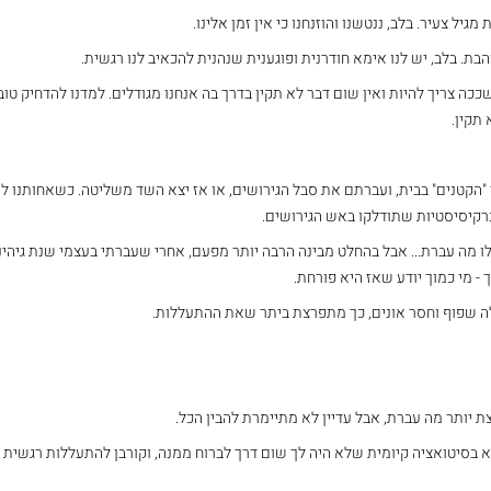
גיל צעיר. בלב, ננטשנו והוזנחנו כי אין זמן אלינו.
הבת. בלב, יש לנו אימא חודרנית ופוגענית שנהנית להכאיב לנו רגשית.
ככה צריך להיות ואין שום דבר לא תקין בדרך בה אנחנו מגודלים. למדנו להדחיק טו
תקין.
הקטנים" בבית, ועברתם את סבל הגירושים, או אז יצא השד משליטה. כשאחותנו לא י
נרקיסיסטיות שתודלקו באש הגירושים.
לו מה עברת... אבל בהחלט מבינה הרבה יותר מפעם, אחרי שעברתי בעצמי שנת גיהינ
 - מי כמוך יודע שאז היא פורחת.
ה שפוף וחסר אונים, כך מתפרצת ביתר שאת ההתעללות.
צת יותר מה עברת, אבל עדיין לא מתיימרת להבין הכל.
א בסיטואציה קיומית שלא היה לך שום דרך לברוח ממנה, וקורבן להתעללות רגשית 