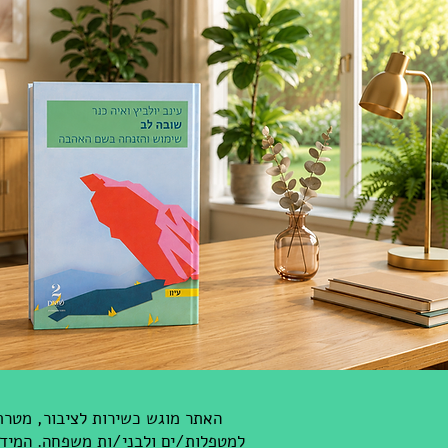
האתר מוגש כשירות לציבור, מטרתנ
למטפלות/ים ולבני/ות משפחה. המידע 