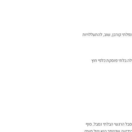
נפלתי קורבן, שוב, להתעללויות 
לה בלתי פוסקת כלפי חוץ 
בל הרגשי הבלתי נסבל, סוף 
ידיעה שקיומך הוא נטל מעיק. 