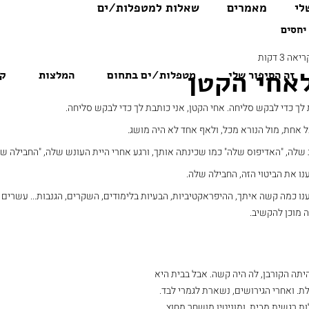
לי
מאמרים
שאלות למטפלות/ים
יחסים
אה 3 דקות
אחי הקטן
זה הסיפור שלי
מטפלות/ים בתחום
המלצות
קו
 לך כדי לבקש סליחה. אחי הקטן, אני כותבת לך כדי לבקש סליחה.
 אחת, מול הנורא מכל, ולאף אחד לא היה מושג.
שלה, "האדיפוס שלה" כמו שכינתה אותך, ורגע אחרי היית העונש שלה, "החבילה של
ו את הביטוי הזה, החבילה שלה.
ו כמה קשה איתך, ההיפראקטיביות, הבעיות בלימודים, השקרים, הגנבות... עשרים
 מוכן להקשיב.
יתה הקורבן, לה היה קשה. אבל בבית היא 
. ואחרי הגירושים, נשארת לגמרי לבד. 
ת רגשית מבית, ומוניטין מושחר מחוץ.