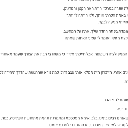
ה שגרה במרכז, היית האח הקטן והנודניק. 
באמת הכרתי אותך, ולא הייתה לי יותר 
ייתי מגיעה לבקר.
עומדת בפתח החדר שלך, אתה על המחשב, 
קצת מזויף ואומר לי שאני האחות שאתה 
המניפולציה השקופה. אבל חייכתי אליך, כי משהו בי הבין את הצורך שעמד מאחוריה
נים אחרי, הזיכרון הזה ממלא אותי עצב גדול. כמה נורא שהרגשת שהדרך היחידה לק
ת.
שומת לב אוהבת.
ד בפה.
אנחנו רבים בינינו. בלב, אימא מסכסכת ומתמרנת ונהנית מתחושת השליטה. בפה, 
טל נוראי לאימא שעובדת כמו חמור כדי לפרנס אותנו.