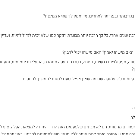
 בנדיבותה ובעזרתה לאחרים. מי יאמין לך שהיא מפלצת?
בה שנים אחרי, כל כך הרבה יותר מבוגרת וחזקה כמו שלא זכית לגדול להיות, ועדיין 
. האם מישהו יאמין? האם מישהו יכול להבין?
ווה, מניפולציות רגשיות, הזנחה, הטרדה, העקה מתמדת, התעללות יומיומית, ותעמו
?
קיומית כ"כ עמוקה שנדמה שאין אפילו טעם לנסות להמשיך להתקיים.
ה.
ה.
פחדים מהמוות. הם לא מבינים שלפעמים זאת הדרך היחידה למציאת הקלה. סוף לס
הבה ממי שאמורה היתה לתת אותה ללא תנאי. סוף לניסיונות להרגיש ראוי תחת צל ה