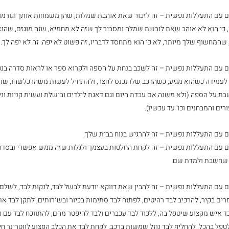
עם התעללות נפשית – זה לזכור שאת אוהבת שמלות, שהן משמחות אותך וגורמות 
, כי הוא לא אוהב שאת לובשת שמלה ומסביר לך שזה לא מחמיא, שזה מוגזם, שהו
שהמחשוף שלך מיותר, לא כי הוא מתחסד לדבריו, זה פשוט לא יפה. זה לא יפה לך.
 עם התעללות נפשית – זה לשכב בנחת על הספה ולקרוא ספר או לראות סדרה בנ
 לעמידה כשהוא מגיע, כשהרכב שלו נכנס לחצר, ולהתחיל לעשות משהו כלשהו, שרק
בת על הספה (ולא משנה אם עבדת היום וגם דאגת לילדים ובישלת ועשית קניות וני
ים והמבחנים וכו' עד עכשיו).
עם התעללות נפשית – זה להרגיש בנוח בבית שלך.
עם התעללות נפשית – זה לקחת החלטות בעצמך ולגלות שזה ממש אפשרי ובסדר, 
 שחשבת ולמדת שם.
עם התעללות נפשית – זה להבין שאת דווקא יודעת לבשל לבד, לנקות לבד, לשלם ח
רים בקיר, להרכיב לבד רהיטים, לפתוח לבד סתימות בכיור ובשירותים, לתקן לבד א
ד איש מקצוע שיטפל בה, ללכוד לבד עכברים ולבד להיפטר מהם, להתווכח לבד עם נ
טפל בהכל, להחליף לבד נוזל שמשות ברכב, לקחת לבד את הכלב הפצוע לווטרינר חירו