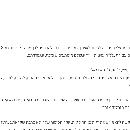
תעללת זה לא לספור לעצמך כמה זמן דיברת ולהתחייב לכך שזה היה פחות מ-3 דקות.
 עם התעללות נפשית – זה שכולם מופתעים שעזבת. שנפרדתם.
וצץ, ה"מגניב", האידיאלי.
זקת את המצג הזה בפני העולם, כמה עבדת קשה להסתיר, להסוות, לכסות, לחייך, ל
אנשים להבין מה זו התעללות נפשית, בה הפצעים והחבורות הם על הנפש ולא על ה
הם מנהלים אותך.
 קשה להאמין שאת היית באחת כזאת. שזה הסיפור שלך ולא כתבה שקראת בעיתון. 
נות, עומד אדם שמקטין אותך על בסיס יומי, עד שכבר שכחת אם יש בך כל ערך. 