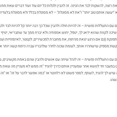
ת רוצה, להשקות לבד את הגינה. זה להבין ולגלות כל יום עוד ועוד דברים שאת ממ
"יעשה אותם טוב יותר" ו"את לא מסוגלת" – לא מסוגלת בכלל ולא מסוגלת בלעדיו. 
עם התעללות נפשית – זה להיות חולה ולהבין שכל כך רבה יותר קל להיות לבד ולט
שיכה לקוות שהוא ידאג לך, יטפל, יחוש אמפתיה ולא יברח ממך עד שתבריאי, יטיף
נקת (גם אם הרגע יצאת מניתוח, את מחוברת למכשירים, לקטטר, לאינפוזיות ועני
קשת מספיק שישחררו אותך, לעומת שכנה לחדר שלדבריו עברה ניתוח קשה יותר א
עם התעללות נפשית – זה לנהל שיחה עם אנשים ולהבין שהם באמת מקשיבים, בא
במעבר חד לנושא אחר שמעניין אותם כדרך להגיד "זה ממש לא מעניין מה שאת מ
שיש לך להגיד, לשתף, לספר פשוט לא רלוונטי או "כמה אפשר לדבר על זה" או "זה 