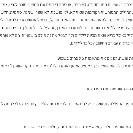
צמך, כשעשית המון ספורט, כשרזית, או סתם כי קמת עם תחושה טובה לגבי עצמך ול
 המילים המפורשות הקודמות שאת לא. לא מושכת, לא שווה, שמנה, סתמית, חלשת
שלך (כפי שנהג לתאר את התמודדותך מול המשקל, גם מול אנשים זרים לגמרי) ולה
זה מפריע לו". את משמינה כדי לפגוע בו. מאידך, זה לזלזל בכל תהליך הרזיה, תזונ
זל באוכל בריא שאת מכינה לילדים ולך, לבטל את זה מולם ב"שטויות, הם לא שמני
 בריאה עבורם החשובה כל כך לילדים.
ה, גם אם את מתאמנת 5 פעמים בשבוע.
אמנת שלך שמשוויצה בך באמצע אימון ואומרת לו "תראה כמה חזקה אשתך!" באמיר
 כמה משמעות יש בהערה הזו.
עם התעללות נפשית – זה להתאמן כדי להיות חזקה ולא רק חטובה מבלי להתנצל על
, ממושמעת וחלשה, אלא את. פשוט את. חזקה, חלשה – בלי הגדרות.