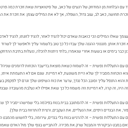
ד עם הבלחות מן המודחק של רגעים של כאב, של סיטואציות שאת זוכרת כמה פרטים
כרת תחושה, כאב לב, עצב גדול, השפלה, אך לא את המילים עצמן. את זוכרת את המק
מך שאלו המילים הכי כואבות שאדם יכול להגיד לאחר, להגיד לזוגתו, להגיד לאדם 
 זוכרת אותן. מנגנוני ההגנה שלך עבדו כל כך טוב בלשמור עליך ולאפשר לך לשרוד ול
ן כבר בימים או בשעות אחרי שנאמרו, בלתי ניתנות להכלה, ננעלות בתיבת ההדחקה
עם התעללות נפשית – זה לשמוח כשאת מוצאת בדיעבד הוכחות לרומנים שניהל מ
מצוא הוכחות מסביר לך שלא היית משוגעת, לא דמיינת. שגם אם לא התעמתת איתו,
 והוא התנפל עליך וסובב הכל נגדך, ערער את כוח השיפוט שלך וגרם לך לפקפק בע
ה היה, זה קרה, לא דמיינת וזה משמח כל כך שאת אפילו לא נעלבת מהעובדה שבגד 
עם התעללות נפשית – זה להסתובב בבית בנוח בפיג'מה בלי שמישהו יסביר לך שא
ר, את הבגדים היפים, את הנעליים, את העקבים, ורצית להתרווח בבית שלך).
עם התעללות נפשית – זה להרגיש בנוח בלי בגדים, עירומה, בלי לחשוש מהמבט ה
אם במבט הביקורתי והמבטל שרק את מכירה. להתבייש בגוף שלך מול האדם שאמור 