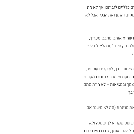
 כלליים לגביהם, אך לא מה 
ום והזמן ואת הבכי, אבל לא 
שהוא אוהב, מחבב, מעריך, 
תחזק חיים "נורמליים" כלפי 
.
אחורי גבך, לשקרים שסיפר, 
 הדחקת ושמת בצד וגם במקרים 
צמך ובמציאות – לא היית סתם 
בך. 
ת מוזנחת (וזה לא משנה אם 
שופט שקורא לך שמנה ולא 
לאהוב אותך, גם ברגעים בהם 