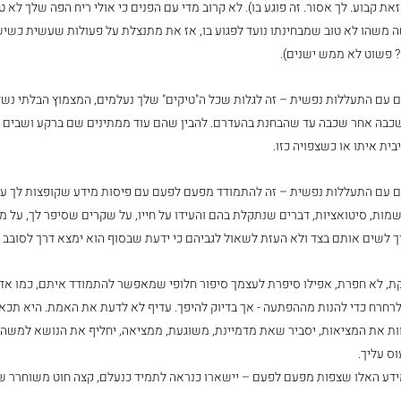
 קבוע. לך אסור. זה פוגע בו). לא קרוב מדי עם הפנים כי אולי ריח הפה שלך לא טוב 
משהו לא טוב שמבחינתו נועד לפגוע בו, אז את מתנצלת על פעולות שעשית כשישנ
 פשוט לא ממש ישנים).
עם התעללות נפשית – זה לגלות שכל ה"טיקים" שלך נעלמים, המצמוץ הבלתי נשלט
שכבה אחר שכבה עד שהבחנת בהעדרם. להבין שהם עוד ממתינים שם ברקע ושבים ל
ית איתו או כשצפויה כזו.
 עם התעללות נפשית – זה להתמודד מפעם לפעם עם פיסות מידע שקופצות לך עמ
שמות, סיטואציות, דברים שנתקלת בהם והעידו על חייו, על שקרים שסיפר לך, על מצ
 לשים אותם בצד ולא העזת לשאול לגביהם כי ידעת שבסוף הוא ימצא דרך לסובב א
, לא חפרת, אפילו סיפרת לעצמך סיפור חלופי שמאפשר להתמודד איתם, כמו אדם
רחרח כדי להנות מההפתעה - אך בדיוק להיפך. עדיף לא לדעת את האמת. היא תכאיב
וות את המציאות, יסביר שאת מדמיינת, משוגעת, ממציאה, יחליף את הנושא למשהו 
ס עליך. 
ידע האלו שצפות מפעם לפעם – יישארו כנראה לתמיד כנעלם, קצה חוט משוחרר של