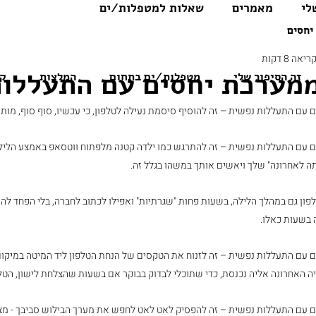
לי
מאמרים
שאלות למטפלות/ים
יחסים
יאה 8 דקות
מערכת יחסים עם התעללות
זה הסיפור שלי
מטפלות/ים בתחום
המלצות
קו
עם התעללות נפשית – זה להוסיף סיסמת נעילה לטלפון, כי עכשיו, סוף סוף, מותר
עם התעללות נפשית – זה להתרגש כמו ילדה קטנה מלפתוח ווטסאפ באמצע הלילה, 
ה לאחרונה" שלך ויאשים אותך במשהו בגלל זה. 
פון גם במהלך הלילה, בשעות פחות "שגרתיות" ואפילו לכתוב לחברה, בלי הפחד לה
בשעות כאלו. 
עם התעללות נפשית – זה לזנוח את הטקסים של הנחת הטלפון ליד המיטה במיקום מ
 האחרונה אליה נכנסת, כדי שתוכלי לבדוק בבוקר אם בשעות שהצלחת לישון, הטלפ
 עם התעללות נפשית – זה להפסיק לאט לאט לחפש את מערך הבילוש סביבך - מצל