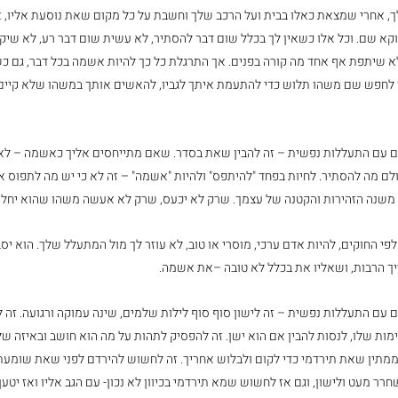
 אחרי שמצאת כאלו בבית ועל הרכב שלך וחשבת על כל מקום שאת נוסעת אליו, א
וקא שם. וכל אלו כשאין לך בכלל שום דבר להסתיר, לא עשית שום דבר רע, לא שיק
לא שיתפת אף אחד מה קורה בפנים. אך התרגלת כל כך להיות אשמה בכל דבר, גם כ
חפש שם משהו תלוש כדי להתעמת איתך לגביו, להאשים אותך במשהו שלא קיים, 
 עם התעללות נפשית – זה להבין שאת בסדר. שאם מתייחסים אליך כאשמה – לא 
ולם מה להסתיר. לחיות בפחד "להיתפס" ולהיות "אשמה" – זה לא כי יש מה לתפוס א
 משנה הזהירות והקטנה של עצמך. שרק לא יכעס, שרק לא אעשה משהו שהוא יחליט
 החוקים, להיות אדם ערכי, מוסרי או טוב, לא עוזר לך מול המתעלל שלך. הוא יסבי
ך הרבות, ושאליו את בכלל לא טובה –את אשמה.
עם התעללות נפשית – זה לישון סוף סוף לילות שלמים, שינה עמוקה ורגועה. זה ל
ת שלו, לנסות להבין אם הוא ישן. זה להפסיק לתהות על מה הוא חושב ובאיזה שלב 
 ממתין שאת תירדמי כדי לקום ולבלוש אחריך. זה לחשוש להירדם לפני שאת שומעת 
רר מעט ולישון, וגם אז לחשוש שמא תירדמי בכיוון לא נכון- עם הגב אליו ואז יט