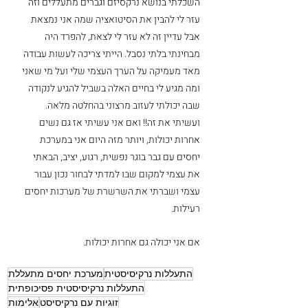
השכלתי בנושא נרקסיזם וגברים מתעללים וזה 
עזר לי להבין את הסיטואציה שמה אני נמצאת 
אבל עדיין זה לא עזר לי לצאת, להפרד היה 
מבחינתי בלתי נסבל. הייתי צריכה לעשות עבודה 
מאד מעמיקה על הערך העצמי שלי ועל מי שאני 
ומה מגיע לי בחיים האלה בשביל להגיע לנקודה 
שבה יכולתי לעזוב מרצוני בהחלטה מלאה. 
ועשיתי את זה!! ואם אני עשיתי אז גם נשים 
אחרות יכולות, ויותר מזה היום אני במערכת 
יחסים עם גבר בוגר נפשית, רגוע, יציב, הבאתי 
את עצמי למקום שבו למדתי לבחור נכון עבור 
עצמי ושברתי את השרשרת של מערכות יחסים 
רעילות.
אם אני יכולה גם אחרות יכולות.
התעללות נרקיסיסטית
מערכת יחסים מתעללת
התעללות נרקיסיסטית פסיכופתית
זוגיות עם נרקיסיסט
אלימות