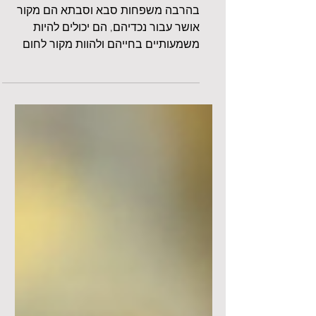
מערכת היחסים בין הוריהם לסבא
וסבתא הפוגעים?
בהרבה משפחות סבא וסבתא הם מקור
אושר עבור נכדיהם, הם יכולים להיות
משמעותיים בחייהם ולהוות מקור לחום
ולתמיכה רגשית. עם זאת, לא בכל
המשפחות זהו טיב היחסים, במיוחד לא
כשהסבא או הסבתא בעליי מאפיינים
נרקיסיסטיים. כשאת נמצאת במערכת
יחסים מורכבת עם הורייך הנרקיסיסטים,
הילדים שלך מרגישים את המתח גם אם
את לא מדברת עליו ישירות. ילדים הם "גלאי
רגשות" מצוינים והם קולטים את אי הנוחות,
את המתח באוויר, את הכעס או את העצב
שלך. כפי שאת יודעת אם נפגעת מהורייך
בעצמך, ילדים הם מטרה "נוחה" להתנ